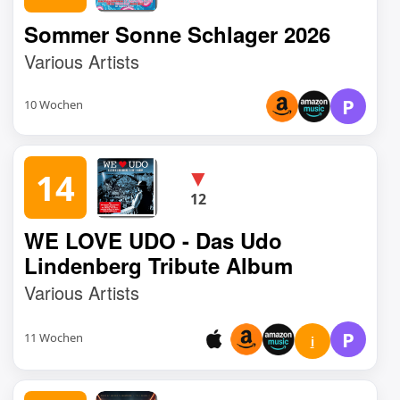
Sommer Sonne Schlager 2026
Various Artists
P
10 Wochen
▼
14
12
WE LOVE UDO - Das Udo
Lindenberg Tribute Album
Various Artists
P
11 Wochen
i