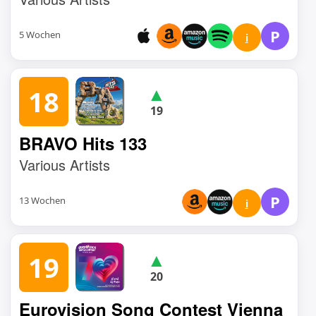
P
5 Wochen
i
▲
18
19
BRAVO Hits 133
Various Artists
P
13 Wochen
i
▲
19
20
Eurovision Song Contest Vienna