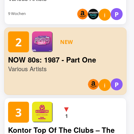
P
9 Wochen
i
2
NEW
NOW 80s: 1987 - Part One
Various Artists
P
i
▼
3
1
Kontor Top Of The Clubs – The