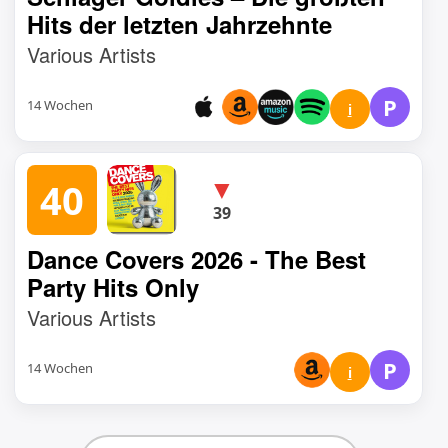
Hits der letzten Jahrzehnte
Various Artists
P
14 Wochen
i
▼
40
39
Dance Covers 2026 - The Best
Party Hits Only
Various Artists
P
14 Wochen
i