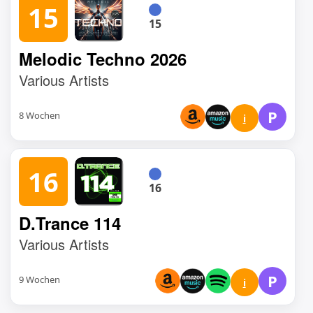
15
15
Melodic Techno 2026
Various Artists
P
8 Wochen
i
16
16
D.Trance 114
Various Artists
P
9 Wochen
i