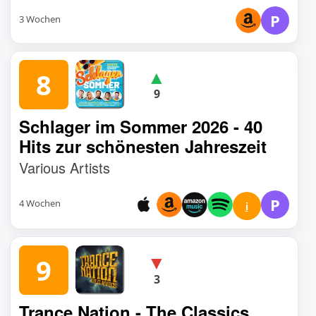
P
3 Wochen
▲
8
9
Schlager im Sommer 2026 - 40
Hits zur schönesten Jahreszeit
Various Artists
P
4 Wochen
i
▼
9
3
Trance Nation - The Classics