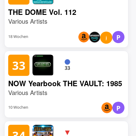
THE DOME Vol. 112
Various Artists
P
18 Wochen
i
33
33
NOW Yearbook THE VAULT: 1985
Various Artists
P
10 Wochen
▼
34