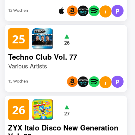
P
12 Wochen
i
▲
25
26
Techno Club Vol. 77
Various Artists
P
15 Wochen
i
▲
26
27
ZYX Italo Disco New Generation