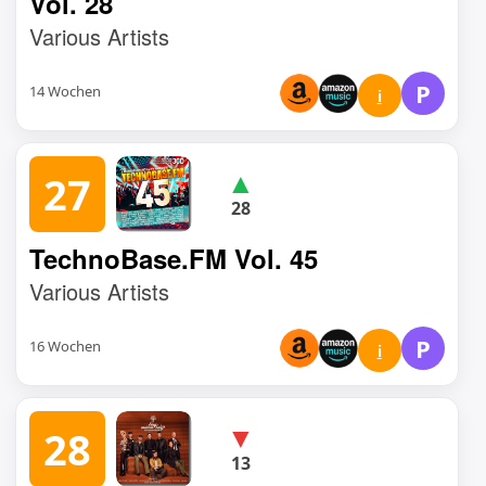
Vol. 28
Various Artists
P
14 Wochen
i
▲
27
28
TechnoBase.FM Vol. 45
Various Artists
P
16 Wochen
i
▼
28
13