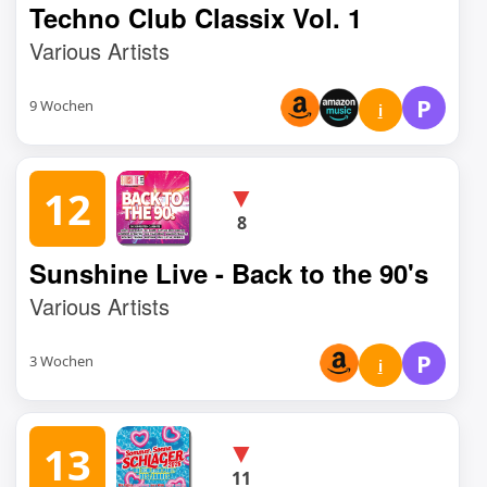
Techno Club Classix Vol. 1
Various Artists
P
9 Wochen
i
▼
12
8
Sunshine Live - Back to the 90's
Various Artists
P
3 Wochen
i
▼
13
11