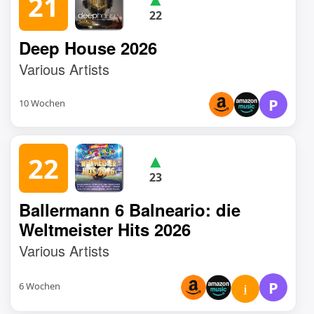
21
22
Deep House 2026
Various Artists
P
10 Wochen
▲
22
23
Ballermann 6 Balneario: die
Weltmeister Hits 2026
Various Artists
P
6 Wochen
i