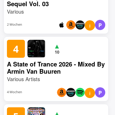
Sequel Vol. 03
Various
P
2 Wochen
i
▲
4
10
A State of Trance 2026 - Mixed By
Armin Van Buuren
Various Artists
P
4 Wochen
i
▲