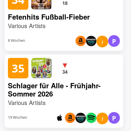
18
Fetenhits Fußball-Fieber
Various Artists
P
8 Wochen
i
▼
35
34
Schlager für Alle - Frühjahr-
Sommer 2026
Various Artists
P
19 Wochen
i