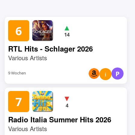
▲
6
14
RTL Hits - Schlager 2026
Various Artists
P
9 Wochen
i
▼
7
4
Radio Italia Summer Hits 2026
Various Artists