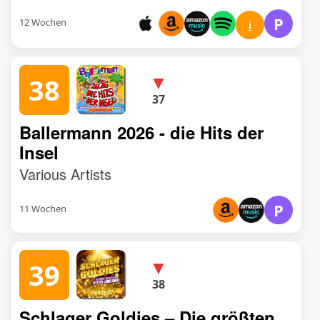
P
12 Wochen
i
▼
38
37
Ballermann 2026 - die Hits der
Insel
Various Artists
P
11 Wochen
▼
39
38
Schlager Goldies – Die größten