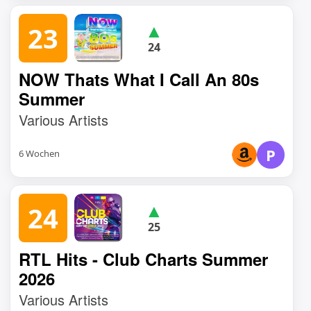
▲
23
24
NOW Thats What I Call An 80s
Summer
Various Artists
P
6 Wochen
▲
24
25
RTL Hits - Club Charts Summer
2026
Various Artists