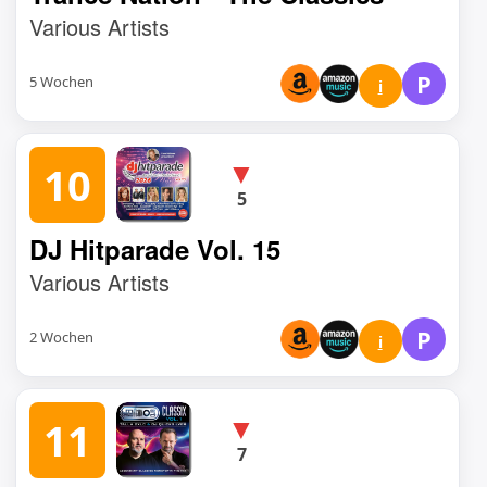
Various Artists
P
5 Wochen
i
▼
10
5
DJ Hitparade Vol. 15
Various Artists
P
2 Wochen
i
▼
11
7