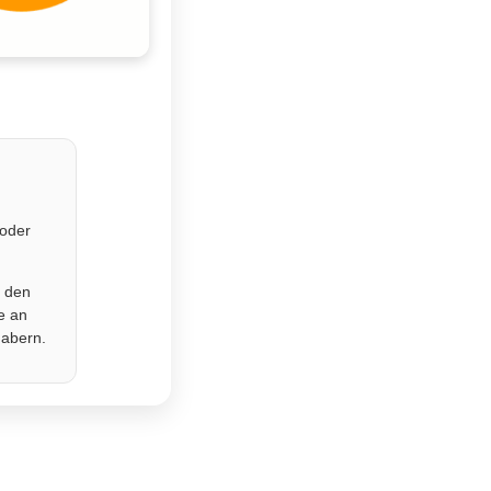
 oder
r den
e an
habern.