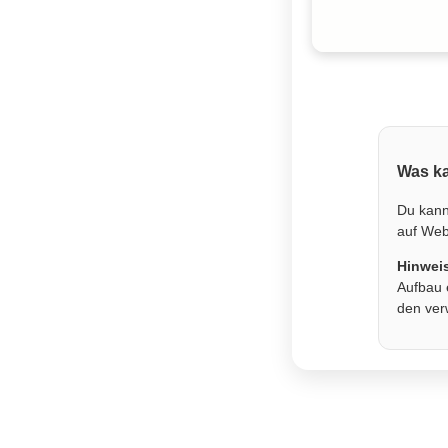
Was ka
Du kann
auf Webs
Hinwei
Aufbau 
den ver