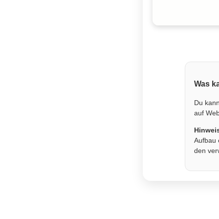
Was ka
Du kann
auf Webs
Hinwei
Aufbau 
den ver