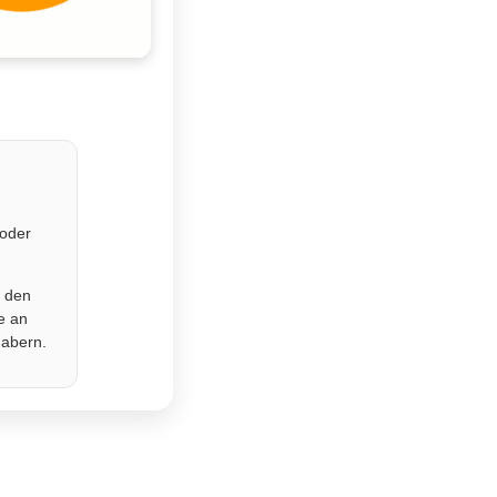
 oder
r den
e an
habern.