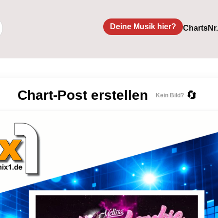
Deine Musik hier?
Charts
Nr
Chart-Post erstellen
🔄
Kein Bild?