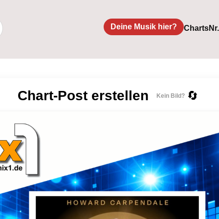
Deine Musik hier?
Charts
Nr
Chart-Post erstellen
🔄
Kein Bild?