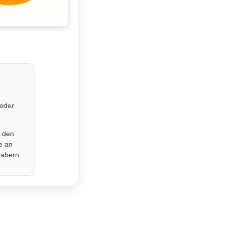
 oder
r den
e an
habern.