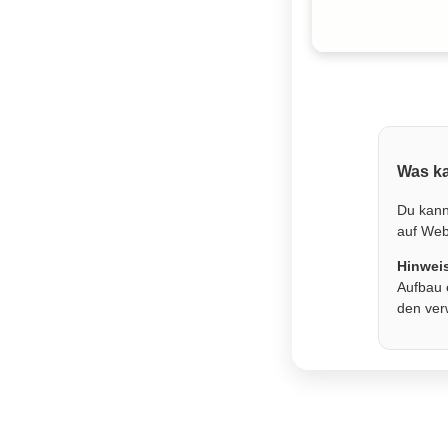
Was ka
Du kann
auf Webs
Hinwei
Aufbau 
den ver