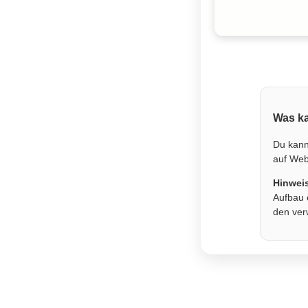
Was ka
Du kann
auf Webs
Hinwei
Aufbau 
den ver