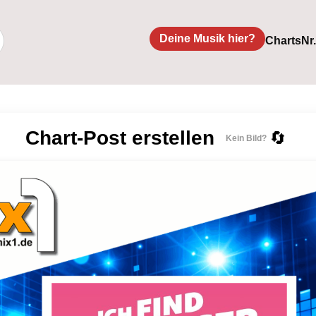
Deine Musik hier?
Charts
Nr
Chart-Post erstellen
🔄
Kein Bild?