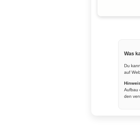
Was ka
Du kann
auf Webs
Hinwei
Aufbau 
den ver