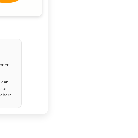
 oder
r den
e an
habern.