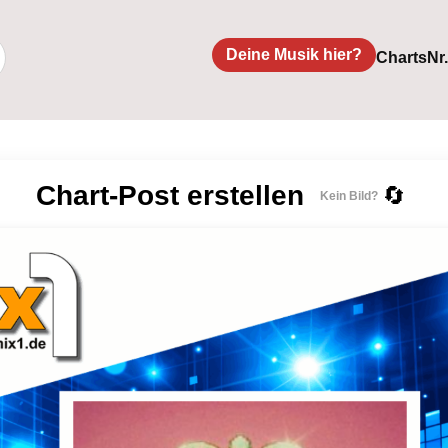
Deine Musik hier?
Charts
Nr
Chart-Post erstellen
🔄
Kein Bild?