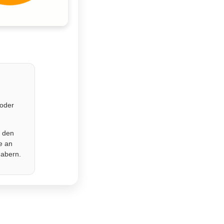
 oder
r den
e an
habern.