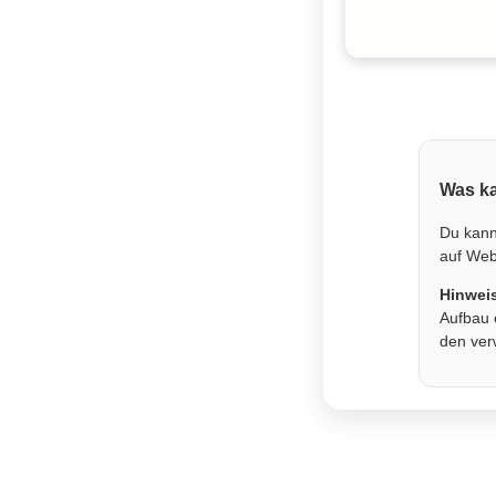
Was ka
Du kann
auf Webs
Hinwei
Aufbau 
den ver