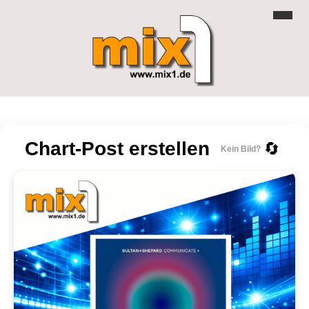
Chart-Post erstellen
🔄
Kein Bild?