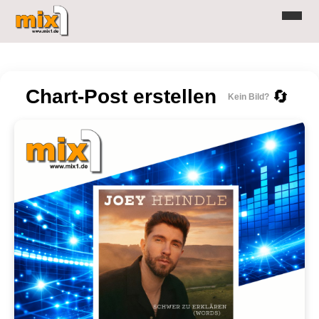
Chart-Post erstellen
🔄
Kein Bild?