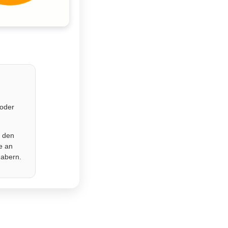
 oder
r den
e an
habern.