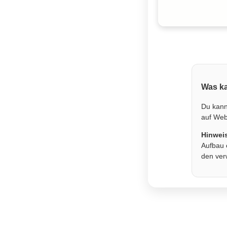
Was ka
Du kann
auf Webs
Hinwei
Aufbau 
den ver