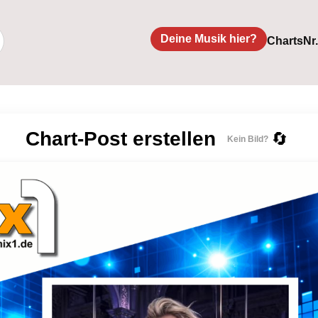
Deine Musik hier?
Charts
Nr
Chart-Post erstellen
🔄
Kein Bild?