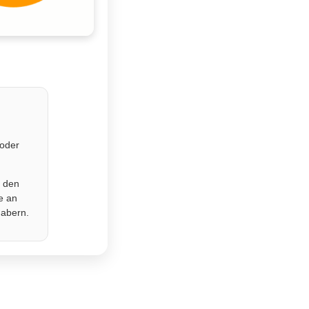
 oder
r den
e an
habern.