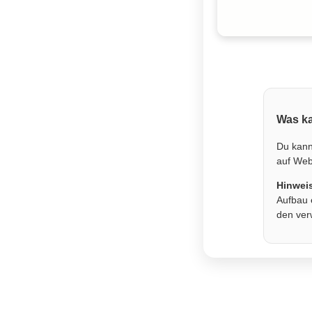
Was ka
Du kann
auf Webs
Hinwei
Aufbau 
den ver