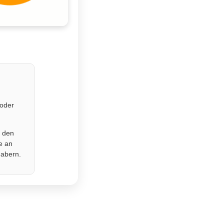
 oder
r den
e an
habern.