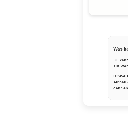
Was ka
Du kann
auf Webs
Hinwei
Aufbau 
den ver