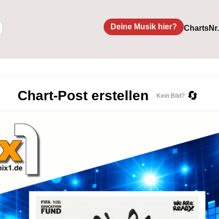
Deine Musik hier?
Charts
Nr
Chart-Post erstellen
🔄
Kein Bild?