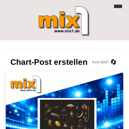
Chart-Post erstellen
🔄
Kein Bild?