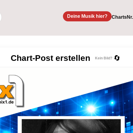
Deine Musik hier?
Charts
Nr
Chart-Post erstellen
🔄
Kein Bild?