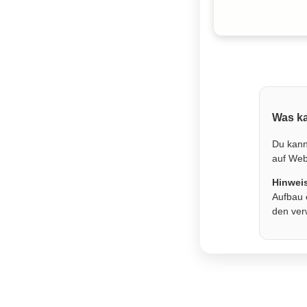
Was ka
Du kann
auf Webs
Hinwei
Aufbau 
den ver