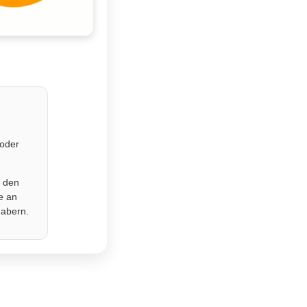
 oder
r den
e an
habern.