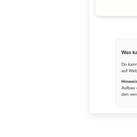
Was ka
Du kann
auf Webs
Hinwei
Aufbau 
den ver