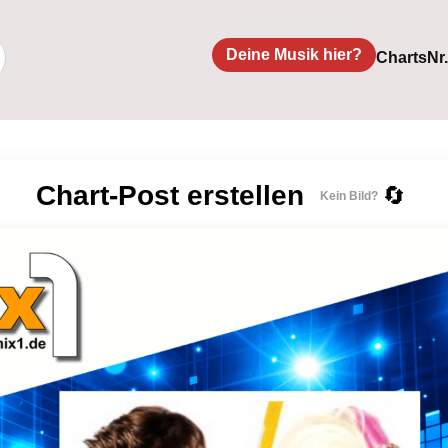
Deine Musik hier?
Charts
Nr
Chart-Post erstellen
🔄
Kein Bild?