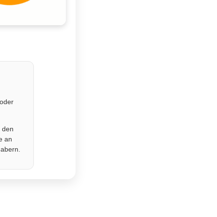
 oder
r den
e an
habern.