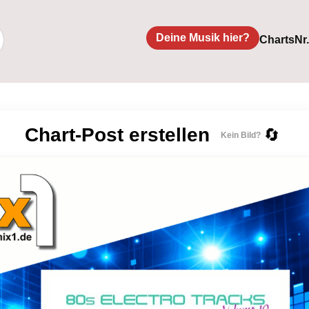
Deine Musik hier?
Charts
Nr
Chart-Post erstellen
🔄
Kein Bild?