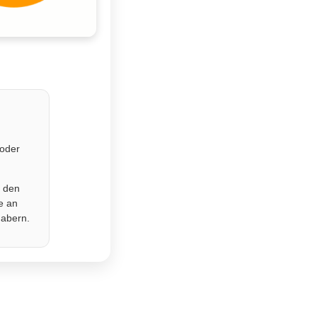
 oder
r den
e an
habern.