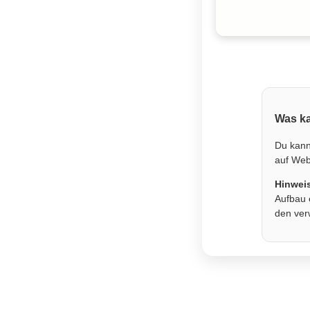
Was ka
Du kann
auf Webs
Hinwei
Aufbau 
den ver