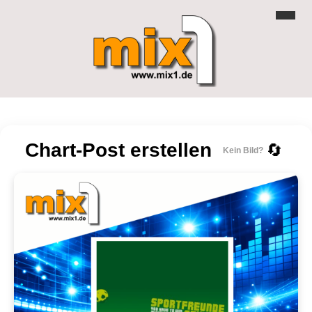
Chart-Post erstellen
🔄
Kein Bild?