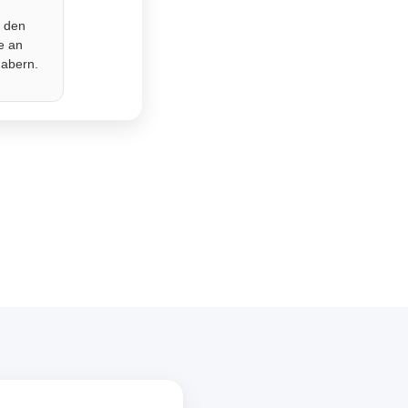
r den
e an
habern.