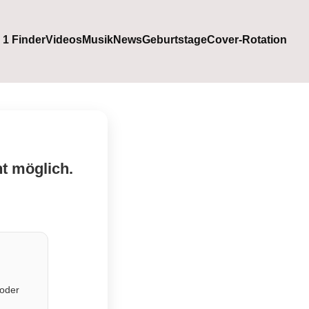
. 1 Finder
Videos
Musik
News
Geburtstage
Cover-Rotation
ht möglich.
 oder