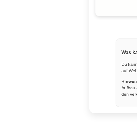
Was ka
Du kann
auf Webs
Hinwei
Aufbau 
den ver