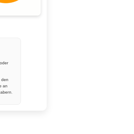
 oder
r den
e an
habern.