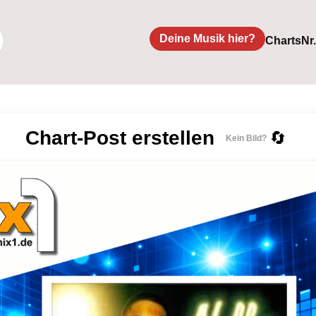
Deine Musik hier?
Charts
Nr
Chart-Post erstellen
🔄
Kein Bild?