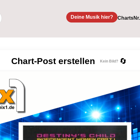
Deine Musik hier?
Charts
Nr
Chart-Post erstellen
🔄
Kein Bild?