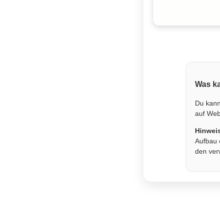
Was ka
Du kann
auf Webs
Hinwei
Aufbau 
den ver