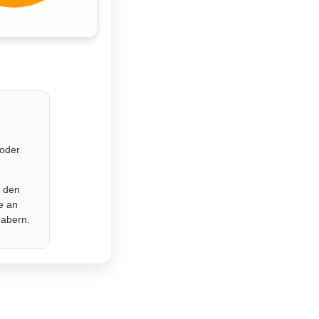
 oder
r den
e an
habern.