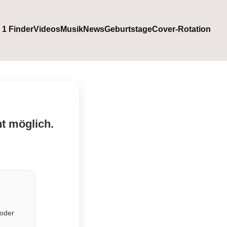
. 1 Finder
Videos
Musik
News
Geburtstage
Cover-Rotation
ht möglich.
 oder