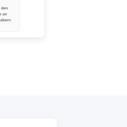
r den
e an
habern.