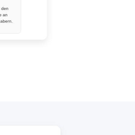
r den
e an
habern.