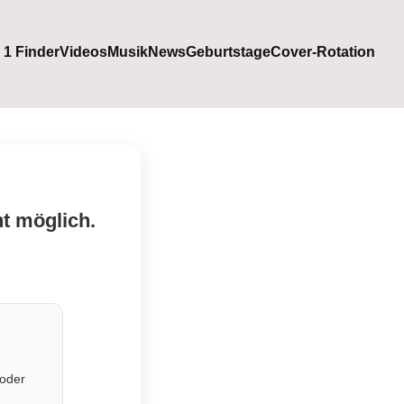
. 1 Finder
Videos
Musik
News
Geburtstage
Cover-Rotation
ht möglich.
 oder