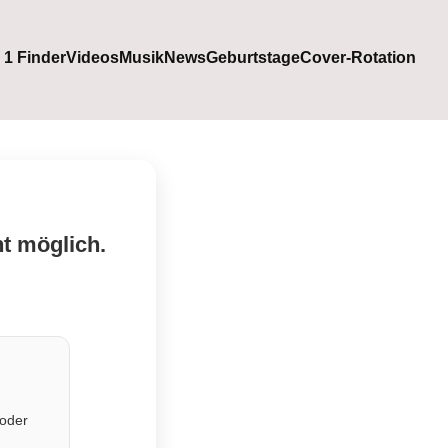
. 1 Finder
Videos
Musik
News
Geburtstage
Cover-Rotation
ht möglich.
 oder