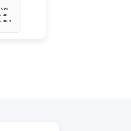
r den
e an
habern.