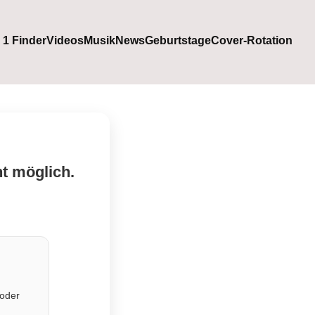
. 1 Finder
Videos
Musik
News
Geburtstage
Cover-Rotation
ht möglich.
 oder