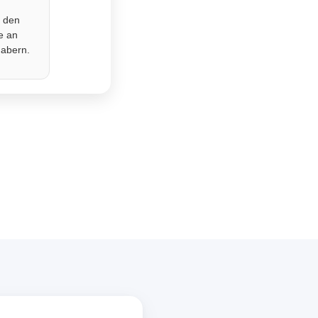
r den
e an
habern.