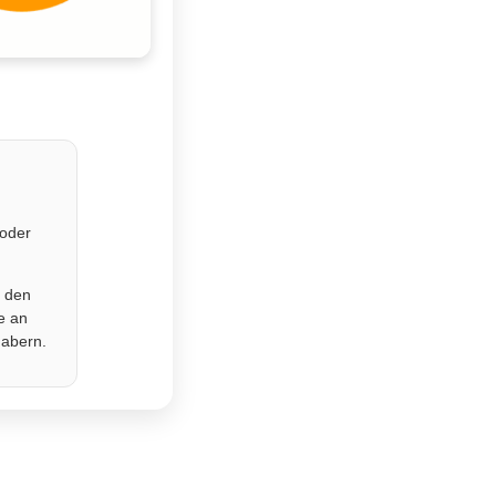
 oder
r den
e an
habern.