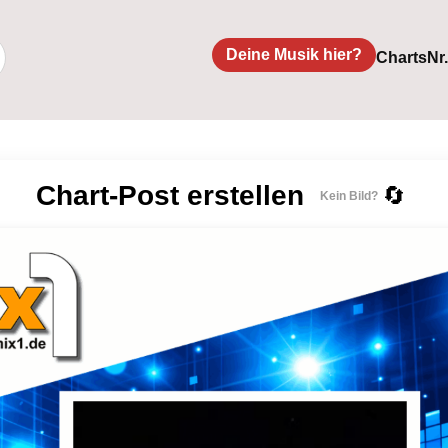
Deine Musik hier?
Charts
Nr
Chart-Post erstellen
🔄
Kein Bild?