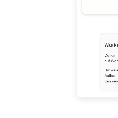
Was ka
Du kann
auf Webs
Hinwei
Aufbau 
den ver