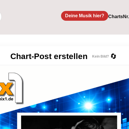
Deine Musik hier?
Charts
Nr
Chart-Post erstellen
🔄
Kein Bild?