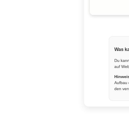
Was ka
Du kann
auf Webs
Hinwei
Aufbau 
den ver