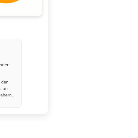
 oder
r den
e an
habern.