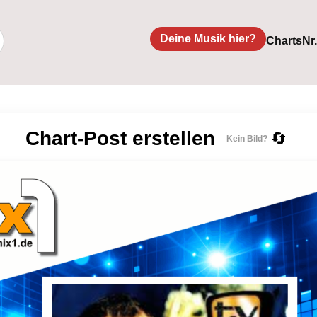
Deine Musik hier?
Charts
Nr
Chart-Post erstellen
🔄
Kein Bild?