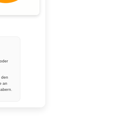
 oder
r den
e an
habern.