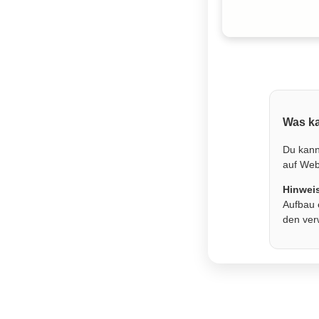
Was ka
Du kann
auf Webs
Hinwei
Aufbau 
den ver