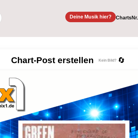
Deine Musik hier?
Charts
Nr
Chart-Post erstellen
🔄
Kein Bild?