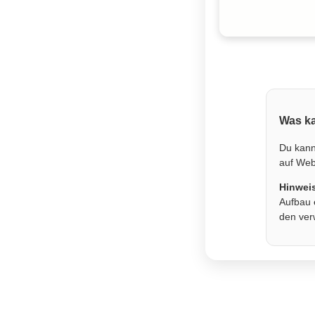
Was ka
Du kann
auf Webs
Hinwei
Aufbau 
den ver