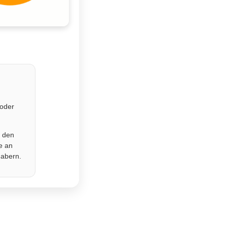
 oder
r den
e an
habern.