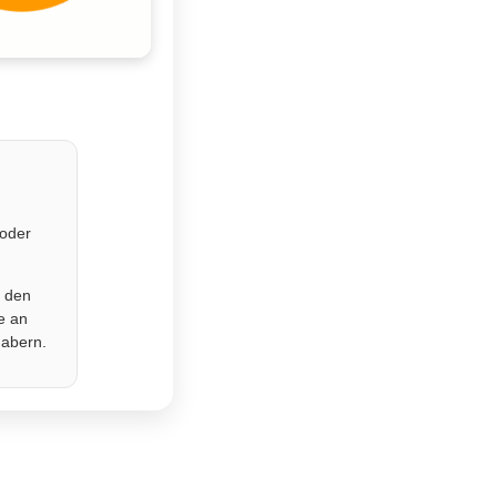
 oder
r den
e an
habern.