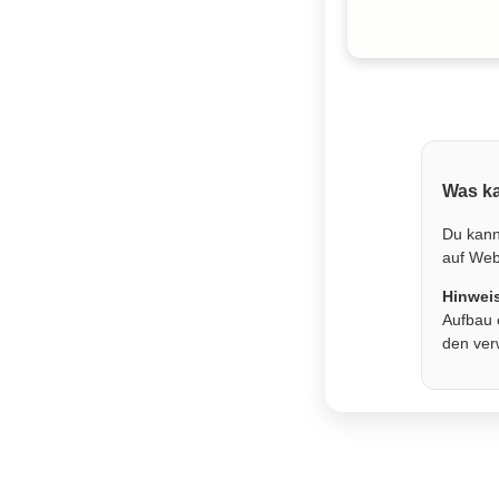
Was ka
Du kann
auf Webs
Hinwei
Aufbau 
den ver