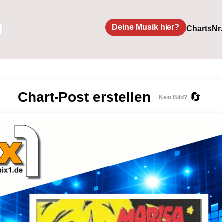
Deine Musik hier?
Charts
Nr
Chart-Post erstellen
🔄
Kein Bild?