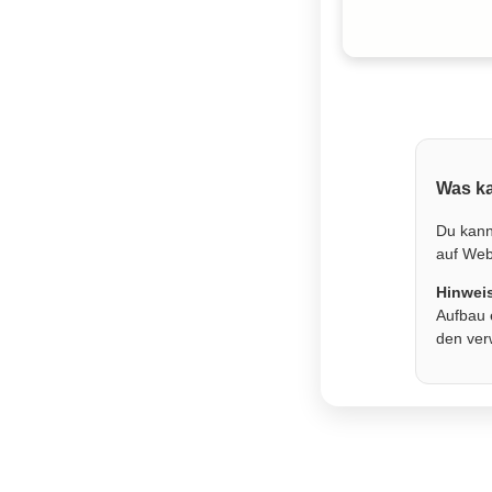
Was ka
Du kann
auf Webs
Hinwei
Aufbau 
den ver