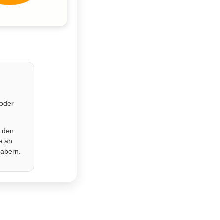
 oder
r den
e an
habern.