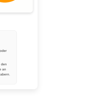
 oder
r den
e an
habern.