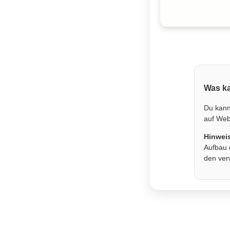
Was ka
Du kann
auf Webs
Hinwei
Aufbau 
den ver