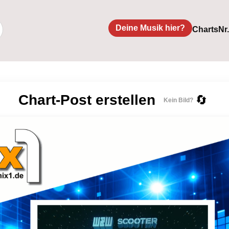
Deine Musik hier?
Charts
Nr
Chart-Post erstellen
🔄
Kein Bild?