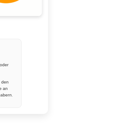
 oder
r den
e an
habern.