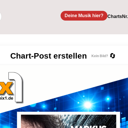
Deine Musik hier?
Charts
Nr
Chart-Post erstellen
🔄
Kein Bild?