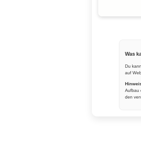
Was ka
Du kann
auf Webs
Hinwei
Aufbau 
den ver