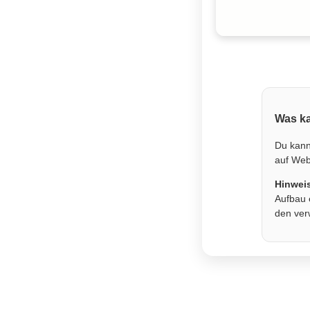
Was ka
Du kann
auf Webs
Hinwei
Aufbau 
den ver