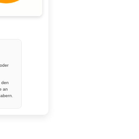
 oder
r den
e an
habern.