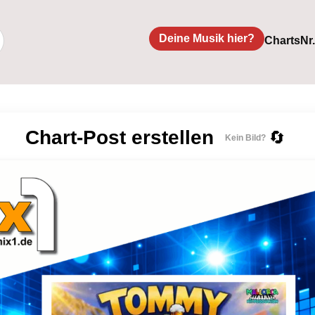
Deine Musik hier?
Charts
Nr
Chart-Post erstellen
🔄
Kein Bild?