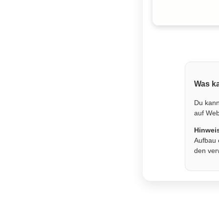
Was ka
Du kann
auf Webs
Hinwei
Aufbau 
den ver