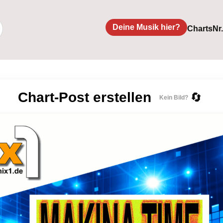
Deine Musik hier?
Charts
Nr
Chart-Post erstellen
🔄
Kein Bild?