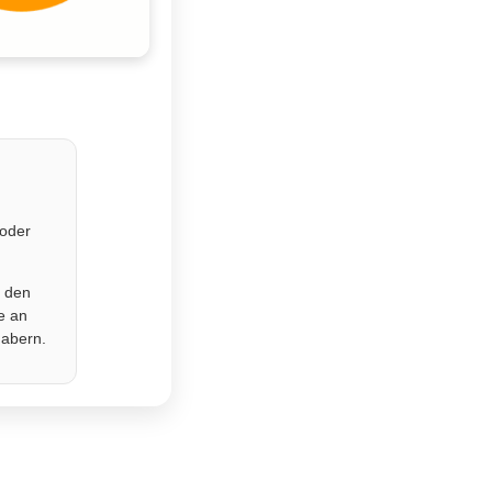
 oder
r den
e an
habern.