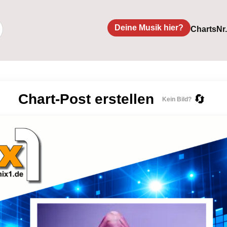
Deine Musik hier?
Charts
Nr
Chart-Post erstellen
🔄
Kein Bild?