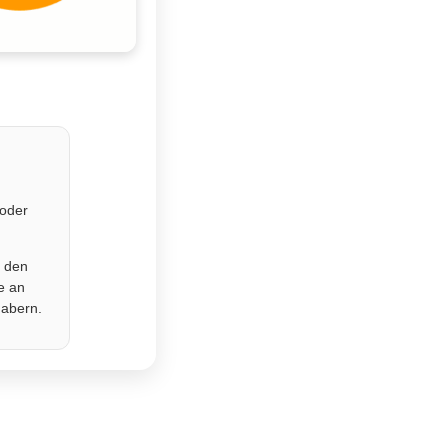
 oder
r den
e an
habern.