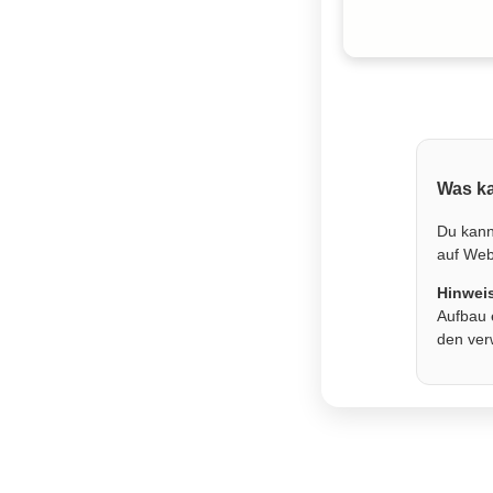
Was ka
Du kann
auf Webs
Hinwei
Aufbau 
den ver