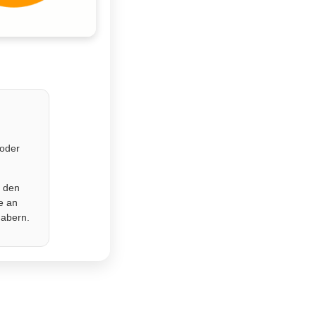
 oder
r den
e an
habern.