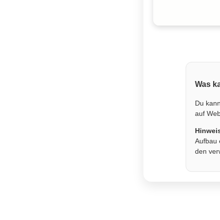
Was ka
Du kann
auf Webs
Hinwei
Aufbau 
den ver