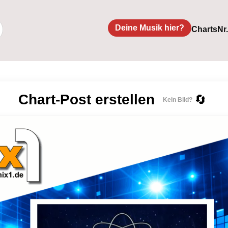
Deine Musik hier?
Charts
Nr
Chart-Post erstellen
🔄
Kein Bild?