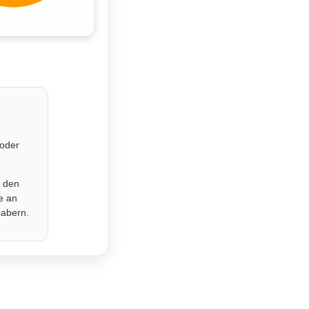
 oder
r den
e an
habern.