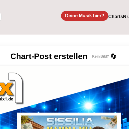
Deine Musik hier?
Charts
Nr
Chart-Post erstellen
🔄
Kein Bild?