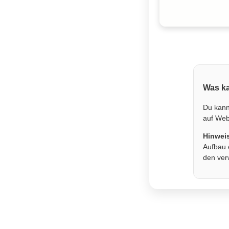
Was ka
Du kann
auf Webs
Hinwei
Aufbau 
den ver