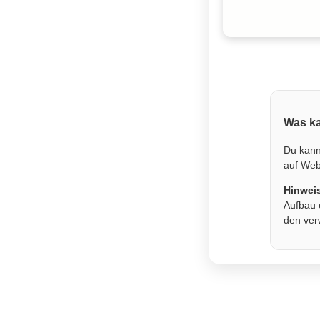
Was ka
Du kann
auf Webs
Hinwei
Aufbau 
den ver