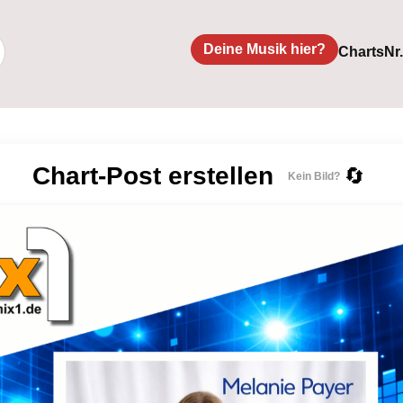
Deine Musik hier?
Charts
Nr
Chart-Post erstellen
🔄
Kein Bild?