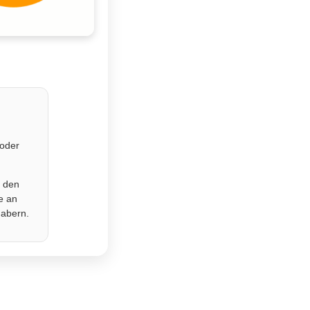
 oder
r den
e an
habern.