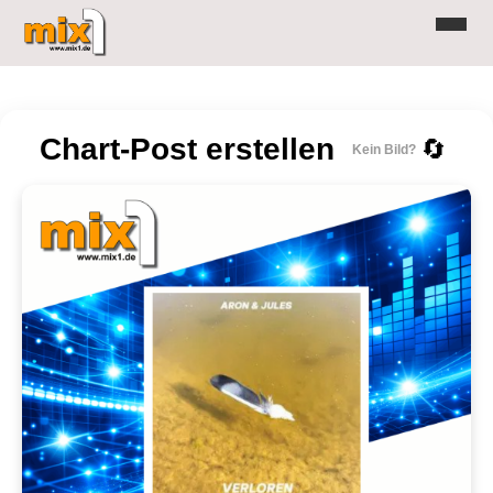
Chart-Post erstellen
🔄
Kein Bild?