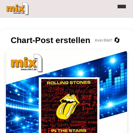
Chart-Post erstellen
🔄
Kein Bild?