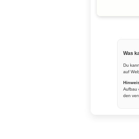
Was ka
Du kann
auf Webs
Hinwei
Aufbau 
den ver