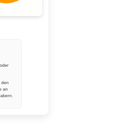
 oder
r den
e an
habern.