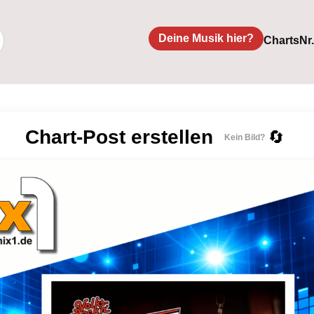
Deine Musik hier?
Charts
Nr
Chart-Post erstellen
🔄
Kein Bild?