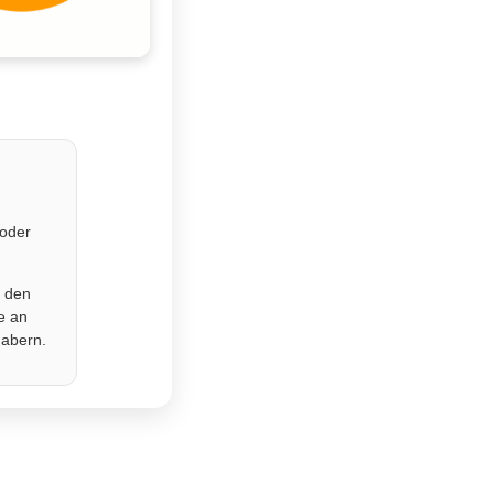
 oder
r den
e an
habern.