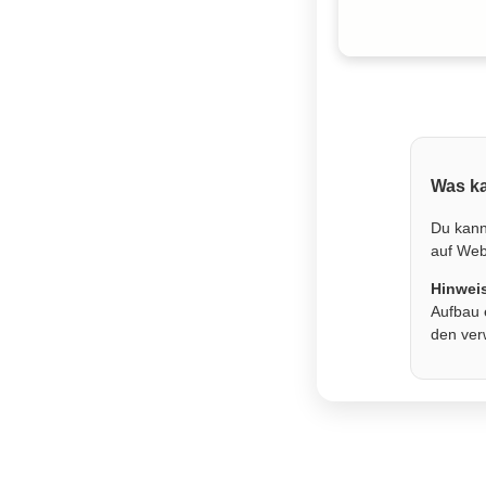
Was ka
Du kann
auf Webs
Hinwei
Aufbau 
den ver