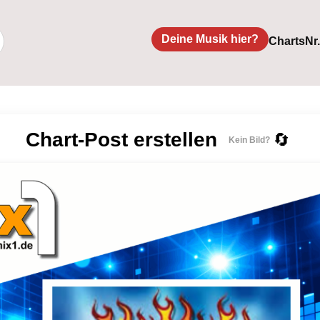
Deine Musik hier?
Charts
Nr
Chart-Post erstellen
🔄
Kein Bild?