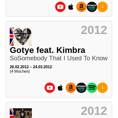
i
2012
Gotye feat. Kimbra
SoSomebody That I Used To Know
26.02.2012 – 24.03.2012
(4 Wochen)
i
2012