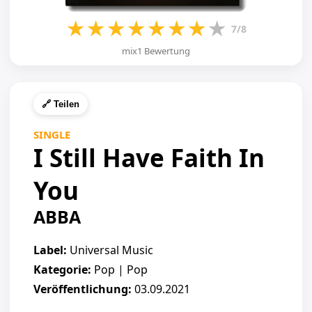
★
★
★
★
★
★
★
★
7/8
mix1 Bewertung
🔗 Teilen
SINGLE
I Still Have Faith In
You
ABBA
Label:
Universal Music
Kategorie:
Pop | Pop
Veröffentlichung:
03.09.2021