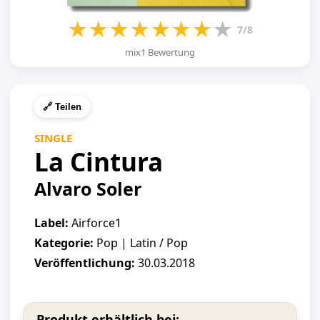
★
★
★
★
★
★
★
★
7/8
mix1 Bewertung
🔗 Teilen
SINGLE
La Cintura
Alvaro Soler
Label:
Airforce1
Kategorie:
Pop | Latin / Pop
Veröffentlichung:
30.03.2018
Produkt erhältlich bei: