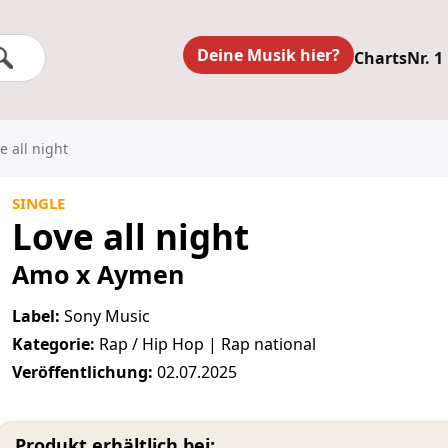
Deine Musik hier?
Charts
Nr. 1
 all night
SINGLE
Love all night
Amo x Aymen
Label:
Sony Music
Kategorie:
Rap / Hip Hop | Rap national
Veröffentlichung:
02.07.2025
Produkt erhältlich bei: