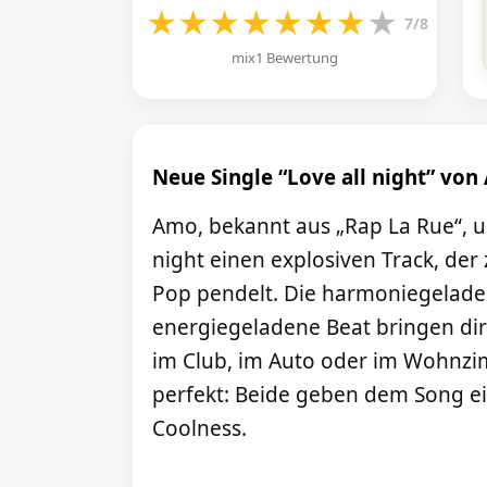
★
★
★
★
★
★
★
★
7/8
mix1 Bewertung
Neue Single “Love all night” vo
Amo, bekannt aus „Rap La Rue“, 
night einen explosiven Track, der
Pop pendelt. Die harmoniegelade
energiegeladene Beat bringen di
im Club, im Auto oder im Wohnz
perfekt: Beide geben dem Song ei
Coolness.