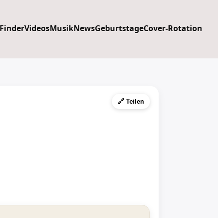
 Finder
Videos
Musik
News
Geburtstage
Cover-Rotation
🔗 Teilen