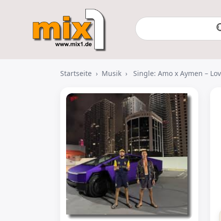
Startseite
›
Musik
›
Single: Amo x Aymen – Love