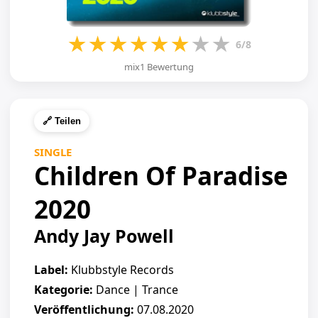
★
★
★
★
★
★
★
★
6/8
mix1 Bewertung
🔗 Teilen
SINGLE
Children Of Paradise
2020
Andy Jay Powell
Label:
Klubbstyle Records
Kategorie:
Dance | Trance
Veröffentlichung:
07.08.2020