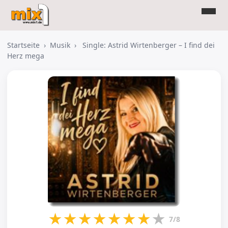
Startseite
›
Musik
›
Single: Astrid Wirtenberger – I find dei
Herz mega
★
★
★
★
★
★
★
★
7/8