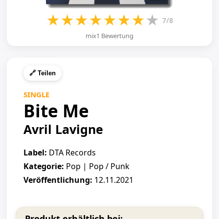
★
★
★
★
★
★
★
★
7/8
mix1 Bewertung
🔗 Teilen
SINGLE
Bite Me
Avril Lavigne
Label:
DTA Records
Kategorie:
Pop | Pop / Punk
Veröffentlichung:
12.11.2021
Produkt erhältlich bei: