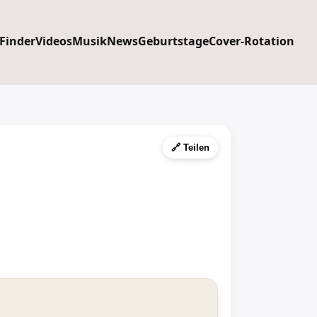
 Finder
Videos
Musik
News
Geburtstage
Cover-Rotation
🔗 Teilen