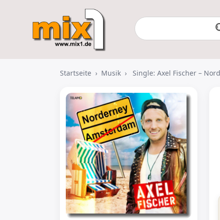
Startseite
›
Musik
›
Single: Axel Fischer – Nor