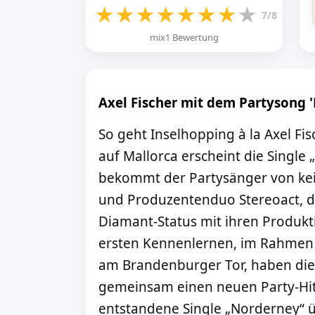
★
★
★
★
★
★
★
★
7/8
mix1 Bewertung
Axel Fischer mit dem Partysong 
So geht Inselhopping à la Axel Fis
auf Mallorca erscheint die Single
bekommt der Partysänger von kei
und Produzentenduo Stereoact, die
Diamant-Status mit ihren Produkt
ersten Kennenlernen, im Rahmen 
am Brandenburger Tor, haben die 
gemeinsam einen neuen Party-Hit 
entstandene Single „Norderney“ 